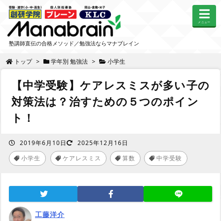
メニュー
塾講師直伝の合格メソッド／勉強法ならマナブレイン
トップ
>
学年別 勉強法
>
小学生
【中学受験】ケアレスミスが多い子の
対策法は？治すための５つのポイン
ト！
2019年6月10日
2025年12月16日
小学生
ケアレスミス
算数
中学受験
,
,
工藤洋介