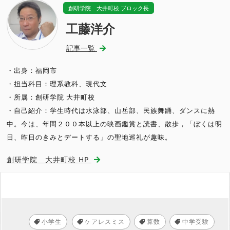
創研学院 大井町校 ブロック長
工藤洋介
記事一覧
・出身：福岡市
・担当科目：理系教科、現代文
・所属：創研学院 大井町校
・自己紹介：学生時代は水泳部、山岳部、民族舞踊、ダンスに熱
中。今は、年間２００本以上の映画鑑賞と読書、散歩，「ぼくは明
日、昨日のきみとデートする」の聖地巡礼が趣味。
創研学院 大井町校 HP
小学生
ケアレスミス
算数
中学受験
,
,