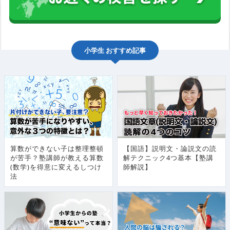
小学生
おすすめ記事
算数ができない子は整理整頓
【国語】説明文・論説文の読
が苦手？塾講師が教える算数
解テクニック4つ基本【塾講
(数学)を得意に変えるしつけ
師解説】
法