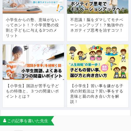
小学生からの塾、意味がない
不思議！脳をダマしてモチベ
ってホント！？小学習塾の役
ーションアップ！？勉強中の
割と子どもに与える3つのメ
ネガティブ思考を治すコツ！
リット
【小学生】国語が苦手な子ど
【小学生】習い事を嫌がる子
もの特徴と、３つの間違いポ
供の対処法は？習い事をする
イントとは？
意味と親の向き合い方を解
説！
この記事を書いた先生