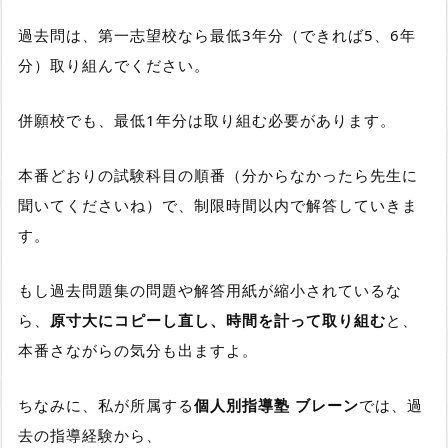
過去問は、
第一志望校なら最低3年分（できれば5、6年
分）
取り組んでください。
併願校でも、最低1年分
は取り組む必要があります。
本番どおりの試験科目の順番
（分からなかったら先生に
聞いてくださいね）で、
制限時間以内
で解答していきま
す。
もし過去問題集の問題や解答用紙が縮小されているな
ら、
原寸大にコピーし直し、時間を計って取り組む
と、
本番さながらの気分も出ますよ。
ちなみに、私が所属する
個人別指導塾 ブレーン
では、過
去の指導経験から、