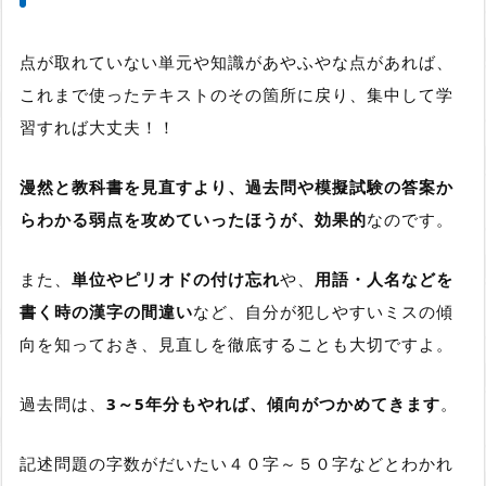
点が取れていない単元や知識があやふやな点があれば、
これまで使ったテキストのその箇所に戻り、集中して学
習すれば大丈夫！！
漫然と教科書を見直すより、過去問や模擬試験の答案か
らわかる弱点を攻めていったほうが、効果的
なのです。
また、
単位やピリオドの付け忘れ
や、
用語・人名などを
書く時の漢字の間違い
など、
自分が犯しやすいミスの傾
向
を知っておき、見直しを徹底することも大切ですよ。
過去問は、
3～5年分もやれば、傾向がつかめてきます
。
記述問題の字数がだいたい４０字～５０字などとわかれ