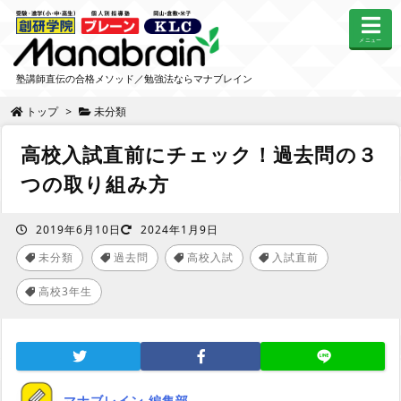
メニュー
塾講師直伝の合格メソッド／勉強法ならマナブレイン
トップ
>
未分類
高校入試直前にチェック！過去問の３
つの取り組み方
2019年6月10日
2024年1月9日
未分類
過去問
高校入試
入試直前
,
,
,
高校3年生
マナブレイン 編集部