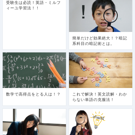
受験生は必読！英語・ミルフ
ィーユ学習法！！
簡単だけど効果絶大！？暗記
系科目の暗記術とは。
数学で高得点をとる人は！？
これで解決！英文読解・わか
らない単語の克服法！