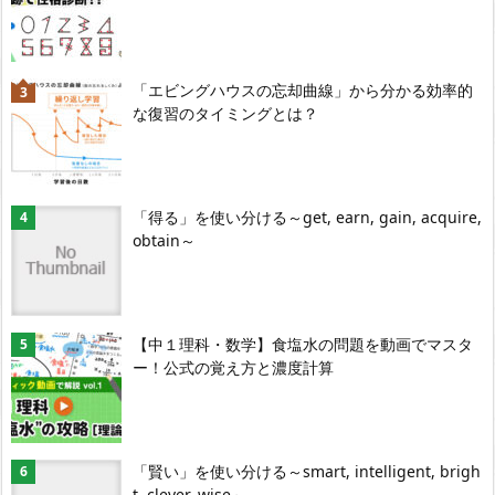
「エビングハウスの忘却曲線」から分かる効率的
な復習のタイミングとは？
「得る」を使い分ける～get, earn, gain, acquire,
obtain～
【中１理科・数学】食塩水の問題を動画でマスタ
ー！公式の覚え方と濃度計算
「賢い」を使い分ける～smart, intelligent, brigh
t, clever, wise～