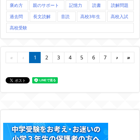
褒め方
親のサポート
記憶力
読書
読解問題
過去問
長文読解
音読
高校3年生
高校入試
高校受験
«
‹
1
2
3
4
5
6
7
›
»