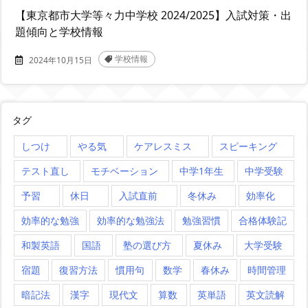
【東京都市大学等々力中学校 2024/2025】入試対策・出
題傾向と学校情報
学校情報
2024年10月15日
タグ
しつけ
やる気
ケアレスミス
スピーキング
テスト直し
モチベーション
中学1年生
中学受験
予習
休日
入試直前
冬休み
効率化
効率的な勉強
効率的な勉強法
勉強習慣
合格体験記
和製英語
国語
塾の選び方
夏休み
大学受験
宿題
復習方法
慣用句
数学
春休み
時間管理
暗記法
漢字
現代文
算数
英単語
英文読解