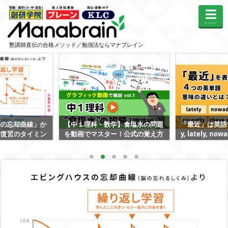
メニュー
塾講師直伝の合格メソッド／勉強法ならマナブレイン
スの忘却曲線」か
【中１理科・数学】食塩水の問題
「最近」は英語で
な復習のタイミン
を動画でマスター！公式の覚え方
y, lately, now
と濃度計算
の違いとは？