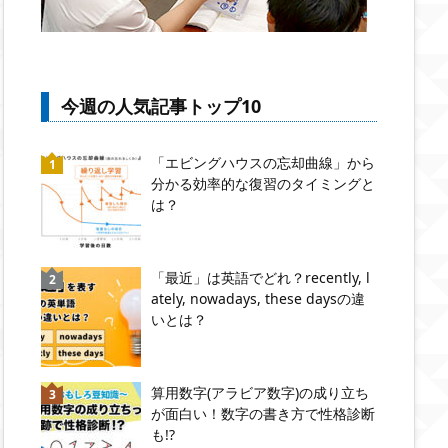
今週の人気記事トップ10
「エビングハウスの忘却曲線」から
分かる効率的な復習のタイミングと
は？
「最近」は英語でどれ？recently, l
ately, nowadays, these daysの違
いとは？
算用数字(アラビア数字)の成り立ち
が面白い！数字の書き方で性格診断
も!?