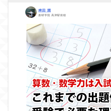
稗田 潤
創研学院 高津駅前校