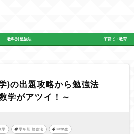
教科別 勉強法
子育て・教育
学)の出題攻略から勉強法
・数学がアツイ！～
数学
学年別 勉強法
中学生
,
,