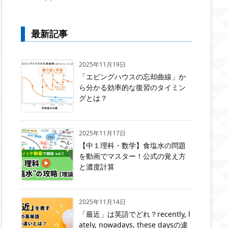
最新記事
2025年11月19日
「エビングハウスの忘却曲線」か
ら分かる効率的な復習のタイミン
グとは？
2025年11月17日
【中１理科・数学】食塩水の問題
を動画でマスター！公式の覚え方
と濃度計算
2025年11月14日
「最近」は英語でどれ？recently, l
ately, nowadays, these daysの違