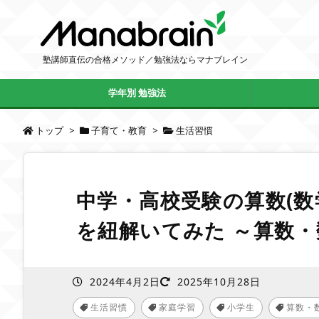
塾講師直伝の合格メソッド／勉強法ならマナブレイン
学年別 勉強法
トップ
>
子育て・教育
>
生活習慣
中学・高校受験の算数(数
を紐解いてみた ～算数
2024年4月2日
2025年10月28日
生活習慣
家庭学習
小学生
算数・
,
,
,