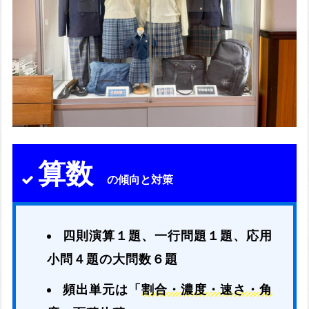
算数
の傾向と対策
四則演算１題、一行問題１題、応用
小問４題の大問数６題
頻出単元は「
割合・濃度・速さ・角