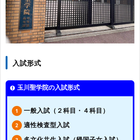
入試形式
玉川聖学院の入試形式
一般入試（２科目・４科目）
適性検査型入試
多文化共生入試（帰国子女入試）