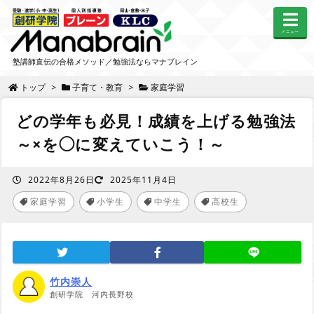
メニュー
塾講師直伝の合格メソッド／勉強法ならマナブレイン
トップ
>
子育て・教育
>
家庭学習
どの学年も必見！成績を上げる勉強法
～×を◯に変えていこう！～
2022年8月26日
2025年11月4日
家庭学習
小学生
中学生
高校生
,
,
,
竹内崇人
創研学院 河内長野校