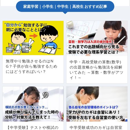
家庭学習
｜
小学生
｜
中学生
｜
高校生
おすすめ記事
無理やり勉強させるのはN
中学・高校受験の算数(数学)
G？子供が自ら勉強するため
の出題攻略から勉強法を紐解
にはどうすればいい？
いてみた ～算数・数学がアツ
イ！～
【中学受験】テストや模試の
中学受験成功のカギは自習室