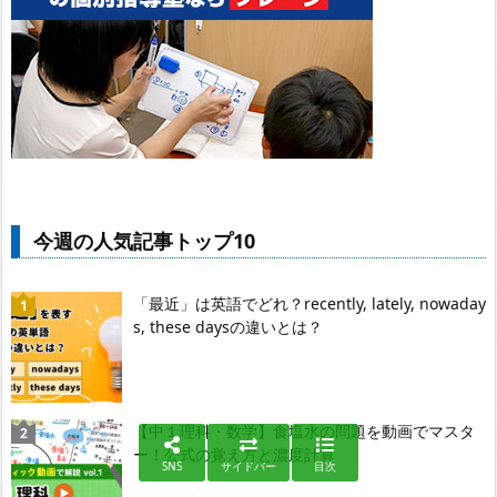
今週の人気記事トップ10
「最近」は英語でどれ？recently, lately, nowaday
s, these daysの違いとは？
【中１理科・数学】食塩水の問題を動画でマスタ
ー！公式の覚え方と濃度計算
SNS
サイドバー
目次