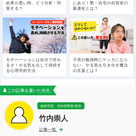
結果が悪い時、どう分析・対
にあり！塾・自宅の自習室の
策する？
最適化とは？
モチベーションは自分で作れ
子供の勉強時にケンカになら
るぞ！やる気を出して持続す
ない、やる気を引き出す魔法
る心理学的方法
の言葉とは？
この記事を書いた先生
創研学院 河内長野校 校長
竹内崇人
記事一覧