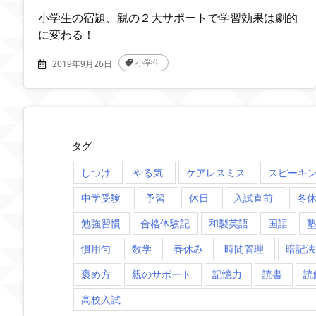
小学生の宿題、親の２大サポートで学習効果は劇的
に変わる！
小学生
2019年9月26日
タグ
しつけ
やる気
ケアレスミス
スピーキ
中学受験
予習
休日
入試直前
冬
勉強習慣
合格体験記
和製英語
国語
慣用句
数学
春休み
時間管理
暗記法
褒め方
親のサポート
記憶力
読書
読
高校入試