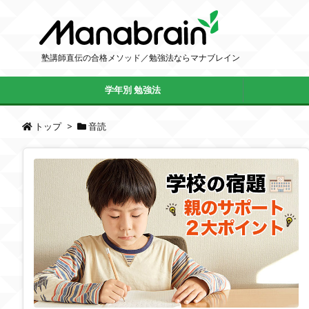
塾講師直伝の合格メソッド／勉強法ならマナブレイン
学年別 勉強法
トップ
>
音読