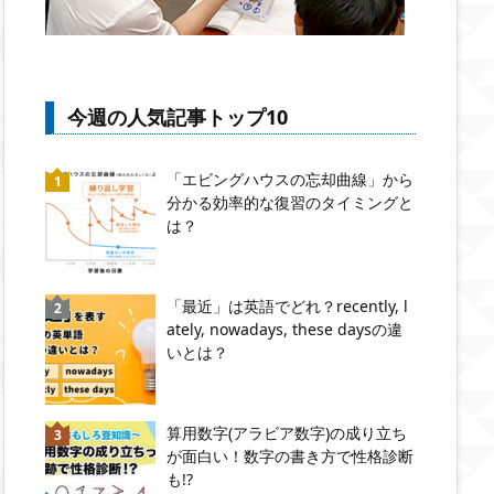
今週の人気記事トップ10
「エビングハウスの忘却曲線」から
分かる効率的な復習のタイミングと
は？
「最近」は英語でどれ？recently, l
ately, nowadays, these daysの違
いとは？
算用数字(アラビア数字)の成り立ち
が面白い！数字の書き方で性格診断
も!?