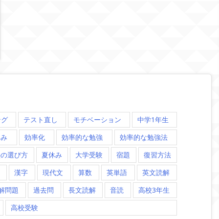
ング
テスト直し
モチベーション
中学1年生
休み
効率化
効率的な勉強
効率的な勉強法
塾の選び方
夏休み
大学受験
宿題
復習方法
漢字
現代文
算数
英単語
英文読解
解問題
過去問
長文読解
音読
高校3年生
高校受験