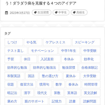
う！ダラダラ病を克服する４つのアイデア
生活習慣
中学生
高校生
2023年3月27日
,
,
タグ
しつけ
やる気
ケアレスミス
スピーキング
テスト直し
モチベーション
中学1年生
中学受験
予習
休日
入試直前
冬休み
効率化
効率的な勉強
効率的な勉強法
勉強習慣
合格体験記
和製英語
国語
塾の選び方
夏休み
大学受験
宿題
復習方法
慣用句
数学
春休み
時間管理
暗記法
漢字
現代文
算数
英単語
英文読解
褒め方
親のサポート
記憶力
読書
読解問題