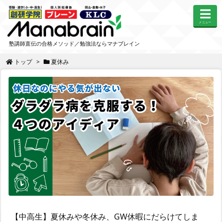
メニュー
塾講師直伝の合格メソッド／勉強法ならマナブレイン
トップ
>
夏休み
【中高生】夏休みや冬休み、GW休暇にだらけてしま