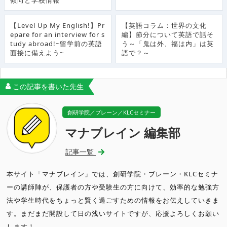
【Level Up My English!】Pr
【英語コラム：世界の文化
epare for an interview for s
編】節分について英語で話そ
tudy abroad!~留学前の英語
う～「鬼は外、福は内」は英
面接に備えよう~
語で？～
この記事を書いた先生
創研学院／ブレーン／KLCセミナー
マナブレイン 編集部
記事一覧
本サイト「マナブレイン」では、創研学院・ブレーン・KLCセミナ
ーの講師陣が、保護者の方や受験生の方に向けて、効率的な勉強方
法や学生時代をちょっと賢く過ごすための情報をお伝えしていきま
す。まだまだ開設して日の浅いサイトですが、応援よろしくお願い
します！