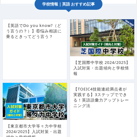
学校情報
｜
英語
おすすめ記事
【英語でDo you know?（ど
う言うの？）】⑥悩み相談に
乗るときってどう言う？
【芝国際中学校 2024/2025】
入試対策・出題傾向と学校情
報
【TOEIC4技能連続満点者が
実践する】3ステップででき
る！英語語彙力アップトレー
ニング法
【東京都市大学等々力中学校
2024/2025】入試対策・出題
傾向と学校情報