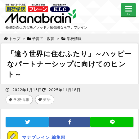
メニュー
塾講師直伝の合格メソッド／勉強法ならマナブレイン
トップ
>
子育て・教育
>
学校情報
「違う世界に住むふたり」～ハッピー
なパートナーシップに向けてのヒン
ト～
2022年1月15日
2025年11月18日
学校情報
英語
,
マナブレイン 編集部