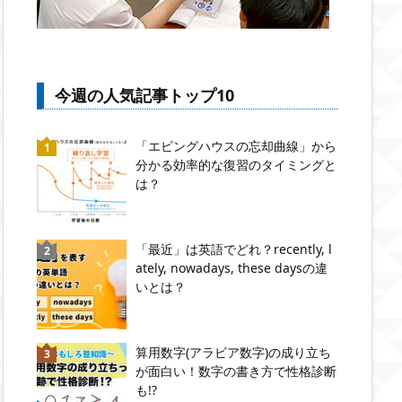
今週の人気記事トップ10
「エビングハウスの忘却曲線」から
分かる効率的な復習のタイミングと
は？
「最近」は英語でどれ？recently, l
ately, nowadays, these daysの違
いとは？
算用数字(アラビア数字)の成り立ち
が面白い！数字の書き方で性格診断
も!?