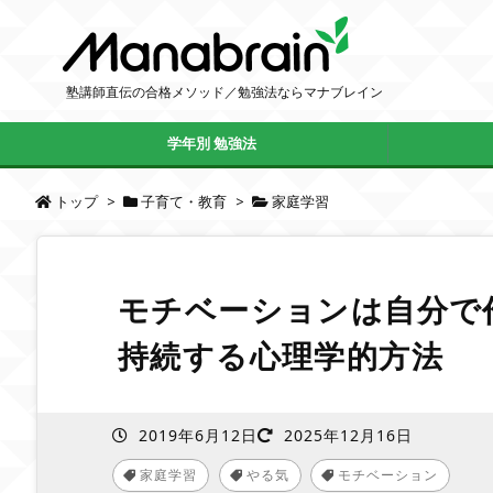
塾講師直伝の合格メソッド／勉強法ならマナブレイン
学年別 勉強法
トップ
>
子育て・教育
>
家庭学習
モチベーションは自分で
持続する心理学的方法
2019年6月12日
2025年12月16日
家庭学習
やる気
モチベーション
,