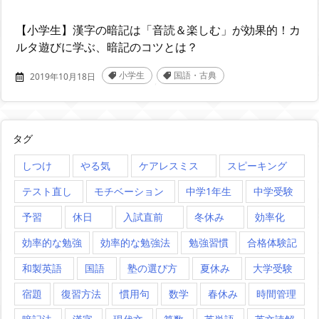
【小学生】漢字の暗記は「音読＆楽しむ」が効果的！カ
ルタ遊びに学ぶ、暗記のコツとは？
小学生
国語・古典
2019年10月18日
,
タグ
しつけ
やる気
ケアレスミス
スピーキング
テスト直し
モチベーション
中学1年生
中学受験
予習
休日
入試直前
冬休み
効率化
効率的な勉強
効率的な勉強法
勉強習慣
合格体験記
和製英語
国語
塾の選び方
夏休み
大学受験
宿題
復習方法
慣用句
数学
春休み
時間管理