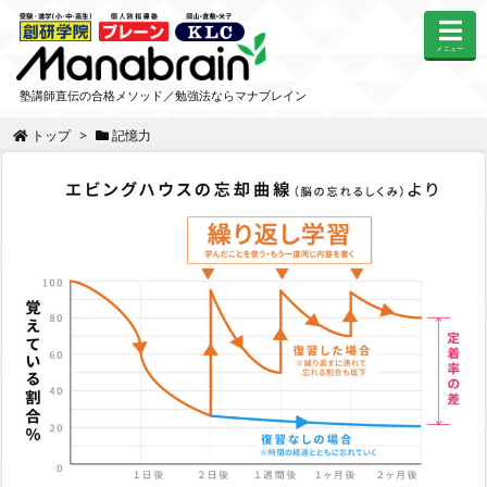
メニュー
塾講師直伝の合格メソッド／勉強法ならマナブレイン
トップ
>
記憶力