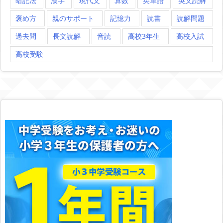
暗記法
漢字
現代文
算数
英単語
英文読解
褒め方
親のサポート
記憶力
読書
読解問題
過去問
長文読解
音読
高校3年生
高校入試
高校受験