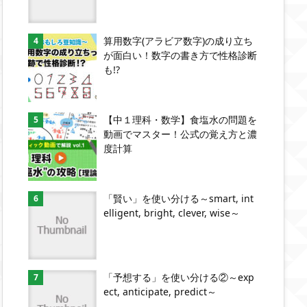
算用数字(アラビア数字)の成り立ち
が面白い！数字の書き方で性格診断
も!?
【中１理科・数学】食塩水の問題を
動画でマスター！公式の覚え方と濃
度計算
「賢い」を使い分ける～smart, int
elligent, bright, clever, wise～
「予想する」を使い分ける②～exp
ect, anticipate, predict～