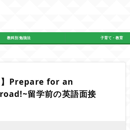
教科別 勉強法
子育て・教育
!】Prepare for an
y abroad!~留学前の英語面接