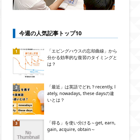
今週の人気記事トップ10
「エビングハウスの忘却曲線」から
分かる効率的な復習のタイミングと
は？
「最近」は英語でどれ？recently, l
ately, nowadays, these daysの違
いとは？
「得る」を使い分ける～get, earn,
gain, acquire, obtain～