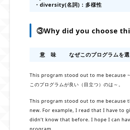
・diversity(名詞)：多様性
③
Why did you choose th
意 味 なぜこのプログラムを選
This program stood out to me because ~
このプログラムが良い（目立つ）のは～。
This program stood out to me because t
new. For example, I read that I have to g
didn’t know that before. I hope I can ha
program.