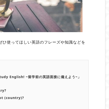
ぜひ使ってほしい英語のフレーズや知識などを
for study English! ~留学前の英語面接に備えよう~」
try?
t (country)?