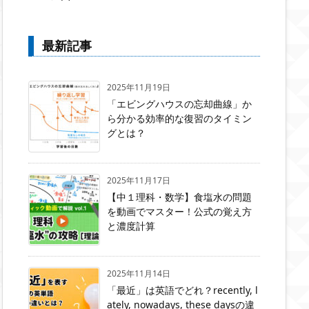
最新記事
2025年11月19日
「エビングハウスの忘却曲線」か
ら分かる効率的な復習のタイミン
グとは？
2025年11月17日
【中１理科・数学】食塩水の問題
を動画でマスター！公式の覚え方
と濃度計算
2025年11月14日
「最近」は英語でどれ？recently, l
ately, nowadays, these daysの違