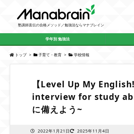
塾講師直伝の合格メソッド／勉強法ならマナブレイン
学年別 勉強法
トップ
>
子育て・教育
>
学校情報
【Level Up My English
interview for stud
に備えよう~
2022年1月21日
2025年11月4日